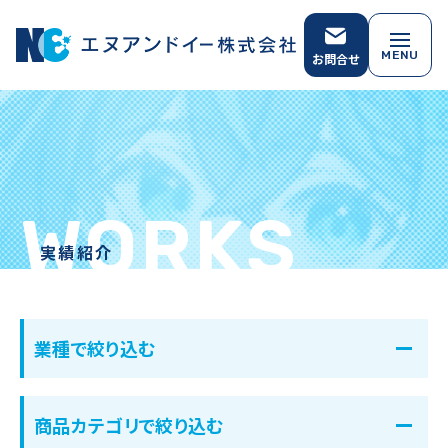
MENU
お問合せ
TOP
実績紹介
WORKS
実績紹介
OEM事業
MD事業
業種で絞り込む
会社紹介
商品カテゴリで絞り込む